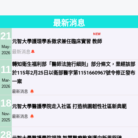
最新消息
21
NEW
元智大學護理學系徵求兼任臨床實習
教師
May-
最新消息
🔔
2026
轉知衛生福利部「醫師法施行細則」部分條文，業經該部
11
於115年2月25日以衛部醫字第1151660967號令修正發布
Mar-
一案
2026
最新消息
18
元智大學醫護學院走入社區 打造桃園韌性社區新典範
Nov-
最新消息
2025
28