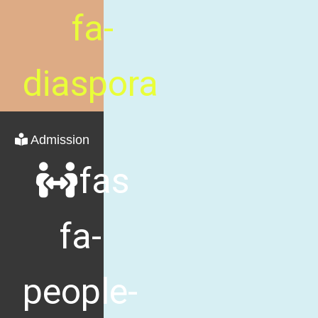
fa-
diaspora
Admission
fas
fa-
people-