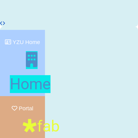
YZU Home
Home
Portal
fab